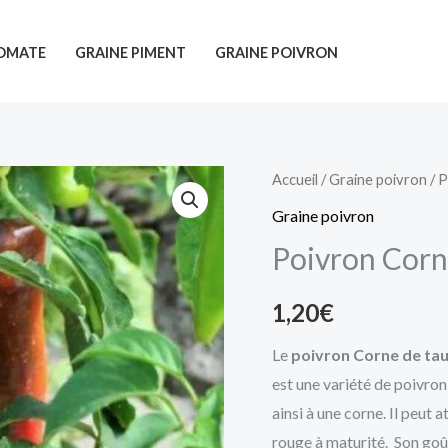
TOMATE
GRAINE PIMENT
GRAINE POIVRON
Accueil
/
Graine poivron
/ P
Graine poivron
Poivron Corn
1,20
€
Le
poivron Corne de ta
est une variété de poivron 
ainsi à une corne. Il peut
at
rouge à maturité. Son goû