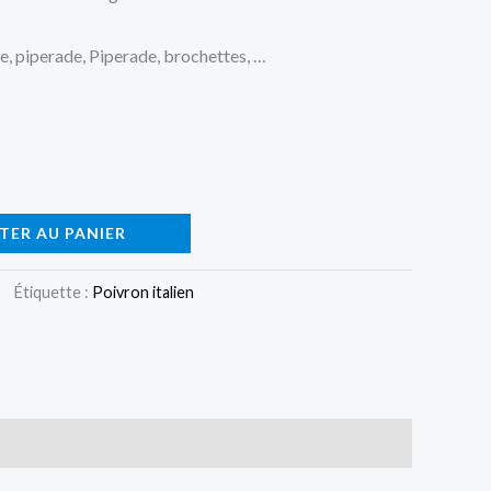
le, piperade,
Piperade, brochettes, …
TER AU PANIER
Étiquette :
Poivron italien