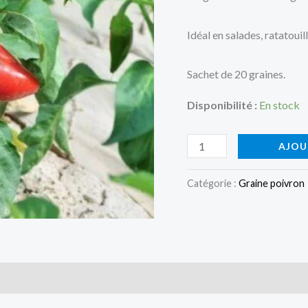
Idéal en salades, r
atatouil
Sachet de 20 graines.
Disponibilité :
En stock
quantité
AJOU
de
Poivron
Catégorie :
Graine poivron
Corne
de
taureau
rouge
is (0)