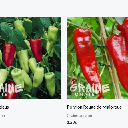
eleus
Poivron Rouge de Majorque
ron
Graine poivron
1,20
€