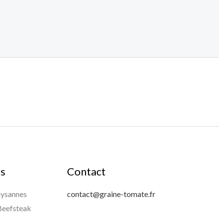
es
Contact
aysannes
contact@graine-tomate.fr
Beefsteak