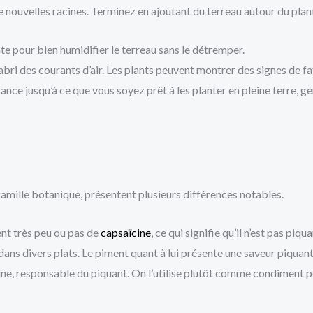
 nouvelles racines. Terminez en ajoutant du terreau autour du plant
 pour bien humidifier le terreau sans le détremper.
abri des courants d’air. Les plants peuvent montrer des signes de fa
ance jusqu’à ce que vous soyez prêt à les planter en pleine terre, g
famille botanique, présentent plusieurs différences notables.
ent très peu ou pas de
capsaïcine
, ce qui signifie qu’il n’est pas piq
ns divers plats. Le piment quant à lui présente une saveur piquante
ne, responsable du piquant. On l’utilise plutôt
comme condiment pour