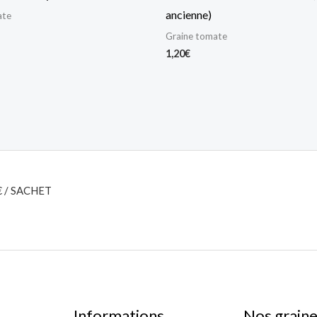
ancienne)
ate
Graine tomate
1,20
€
€ / SACHET
Informations
Nos grain