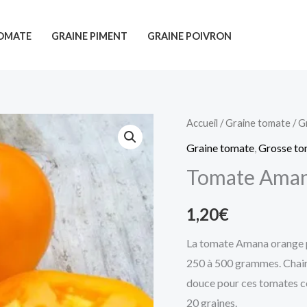
TOMATE
GRAINE PIMENT
GRAINE POIVRON
Accueil
/
Graine tomate
/
G
Graine tomate
,
Grosse to
Tomate Aman
1,20
€
La tomate Amana orange p
250 à 500 grammes. Chair 
douce pour ces tomates cô
20 graines.