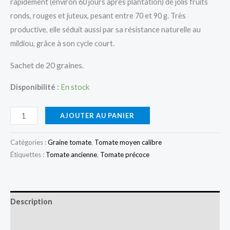
rapidement (environ 60 jours après plantation) de jolis fruits
ronds, rouges et juteux, pesant entre 70 et 90 g. Très
productive, elle séduit aussi par sa résistance naturelle au
mildiou, grâce à son cycle court.
Sachet de 20 graines.
Disponibilité :
En stock
quantité
AJOUTER AU PANIER
de
Tomate
Catégories :
Graine tomate
,
Tomate moyen calibre
Betalux
Étiquettes :
Tomate ancienne
,
Tomate précoce
(tomate
ancienne)
Description
Informations complémentaires