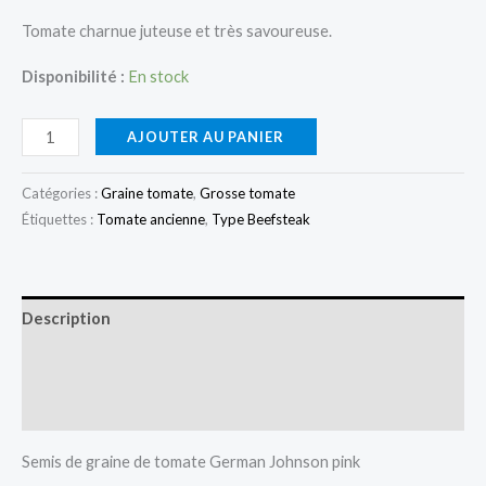
Tomate charnue juteuse et très savoureuse.
Disponibilité :
En stock
quantité
AJOUTER AU PANIER
de
Tomate
Catégories :
Graine tomate
,
Grosse tomate
German
Étiquettes :
Tomate ancienne
,
Type Beefsteak
Johnson
Pink
(tomate
Description
ancienne)
Informations complémentaires
Avis (0)
Semis de graine de tomate German Johnson pink