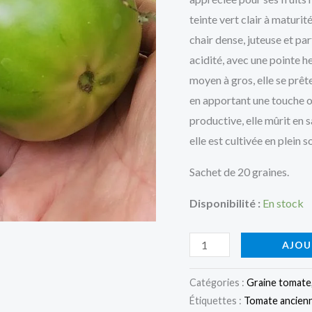
teinte vert clair à maturi
chair dense, juteuse et pa
acidité, avec une pointe 
moyen à gros, elle se prêt
en apportant une touche or
productive, elle mûrit en 
elle est cultivée en plein so
Sachet de 20 graines.
Disponibilité :
En stock
quantité
AJOU
de
Tomate
Catégories :
Graine tomate
Étiquettes :
Tomate ancien
Moldovan