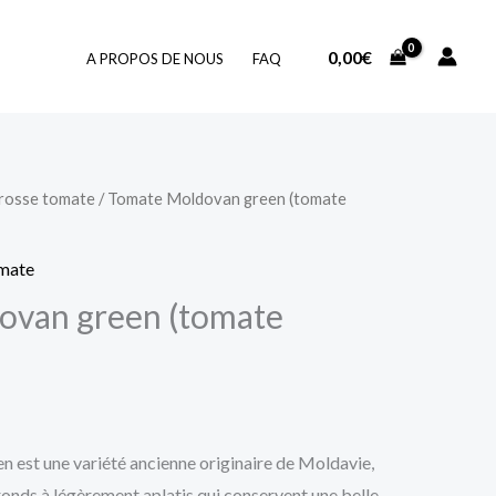
0,00
€
A PROPOS DE NOUS
FAQ
rosse tomate
/ Tomate Moldovan green (tomate
mate
ovan green (tomate
 est une variété ancienne originaire de Moldavie,
ronds à légèrement aplatis qui conservent une belle