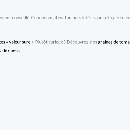
tement conseillé. Cependant, il est toujours intéressant d’expérimen
es « valeur sure »
. Plutôt curieux ? Découvrez nos
graines de tomat
p de coeur
.