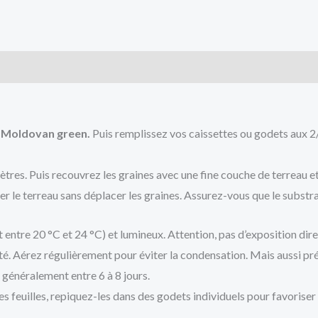
green
(tomate
ancienne)
is (0)
 Moldovan green.
Puis remplissez vos caissettes ou godets aux 2
tres. Puis recouvrez les graines avec une fine couche de terreau e
r le terreau sans déplacer les graines. Assurez-vous que le subst
entre 20 °C et 24 °C) et lumineux. Attention, pas d’exposition dire
ité. Aérez régulièrement pour éviter la condensation. Mais aussi pr
 généralement entre 6 à 8 jours.
ies feuilles, repiquez-les dans des godets individuels pour favoriser