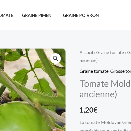
TOMATE
GRAINE PIMENT
GRAINE POIVRON
Accueil
/
Graine tomate
/
G
ancienne)
Graine tomate
,
Grosse to
Tomate Mold
ancienne)
1,20
€
La tomate Moldovan Green
appréciée pour ses fruits 