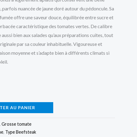
té, parfois nuancée de jaune doré autour du pédoncule. Sa
rfumée offre une saveur douce, équilibrée entre sucre et
herbacée caractéristique des tomates vertes. De calibre
e aussi bien aux salades qu’aux préparations cuites, tout
iginale par sa couleur inhabituelle. Vigoureuse et
saison moyenne et s’adapte bien à différents climats si
leil.
TER AU PANIER
,
Grosse tomate
ne
,
Type Beefsteak