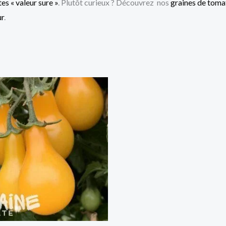
es « valeur sure »
. Plutôt curieux ? Découvrez nos
graines de tomat
ur
.