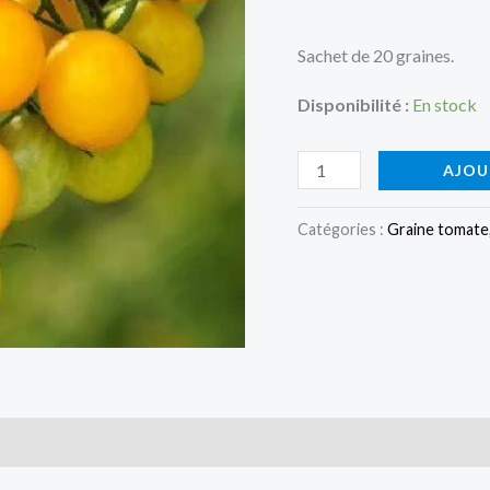
Sachet de 20 graines.
Disponibilité :
En stock
quantité
AJOU
de
Tomate
Catégories :
Graine tomate
Goldkrone
(tomate
cocktail)
is (0)