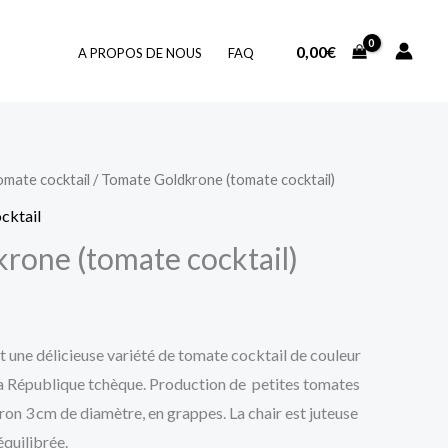
0,00
€
A PROPOS DE NOUS
FAQ
omate cocktail
/ Tomate Goldkrone (tomate cocktail)
cktail
rone (tomate cocktail)
t une délicieuse variété de tomate cocktail de couleur
 la République tchèque. Production de
petites tomates
iron 3 cm de diamètre, en grappes. La
chair est juteuse
équilibrée.