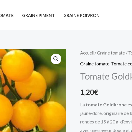
TOMATE
GRAINE PIMENT
GRAINE POIVRON
Accueil
/
Graine tomate
/
T
Graine tomate
,
Tomate co
Tomate Goldk
1,20
€
La
tomate Goldkrone
es
jaune‑doré, originaire de
rondes de 15 à 20 g, d’env
avec une saveur douce et 