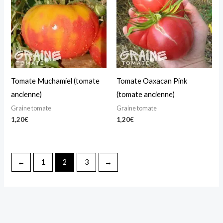
Tomate Muchamiel (tomate
Tomate Oaxacan Pink
ancienne)
(tomate ancienne)
Graine tomate
Graine tomate
1,20
€
1,20
€
←
1
2
3
→